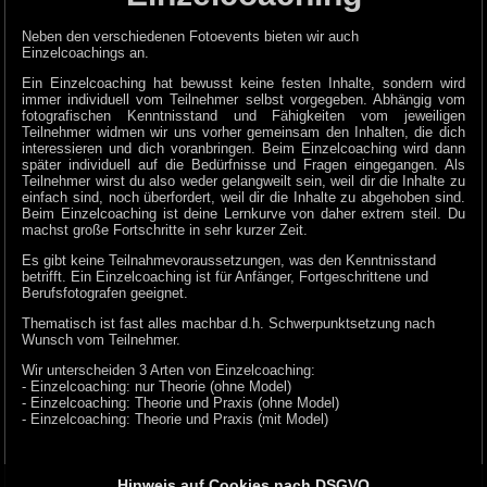
Neben den verschiedenen Fotoevents bieten wir auch
Einzelcoachings an.
Ein Einzelcoaching hat bewusst keine festen Inhalte, sondern wird
immer individuell vom Teilnehmer selbst vorgegeben. Abhängig vom
fotografischen Kenntnisstand und Fähigkeiten vom jeweiligen
Teilnehmer widmen wir
uns vorher gemeinsam den Inhalten, die dich
interessieren und dich voranbringen. Beim Einzelcoaching wird dann
später individuell auf die Bedürfnisse und Fragen eingegangen. Als
Teilnehmer
wirst du also weder gelangweilt sein, weil dir die Inhalte zu
einfach sind, noch überfordert, weil dir die Inhalte zu abgehoben sind.
Beim Einzelcoaching ist deine Lernkurve von daher extrem steil. Du
machst
große Fortschritte in sehr kurzer Zeit.
Es gibt keine Teilnahmevoraussetzungen, was den Kenntnisstand
betrifft. Ein Einzelcoaching ist für Anfänger, Fortgeschrittene und
Berufsfotografen geeignet.
Thematisch ist fast alles machbar d.h. Schwerpunktsetzung nach
Wunsch vom Teilnehmer.
Wir unterscheiden 3 Arten von Einzelcoaching:
- Einzelcoaching: nur Theorie (ohne Model)
- Einzelcoaching: Theorie und Praxis (ohne Model)
- Einzelcoaching: Theorie und Praxis (mit Model)
Hinweis auf Cookies nach DSGVO